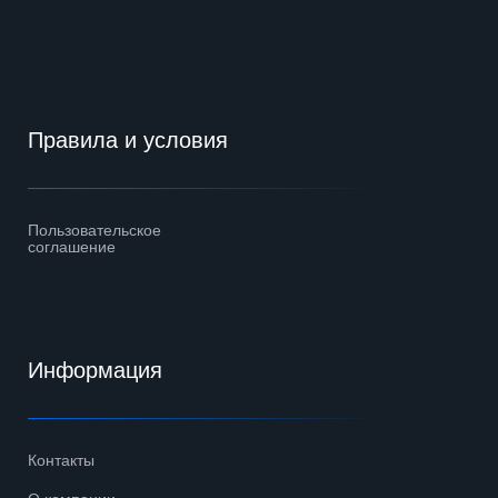
Правила и условия
Пользовательское
соглашение
Информация
Контакты