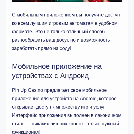
С мобильным приложением вы получите доступ
ко всем лучшим игровым автоматам в удобном
формате. Это не только отличный способ
разнообразить ваш досуг, но и возможность
заработать прямо на ходу!
Мобильное приложение на
устройствах с Андроид
Pin Up Casino предлагает свое мобильное
приложение для устройств на Android, которое
открывает доступ к множеству игр и услуг.
Интерфейс приложения выполнен в лаконичном
стиле — никаких лишних кнопок, только нужный
функционал!