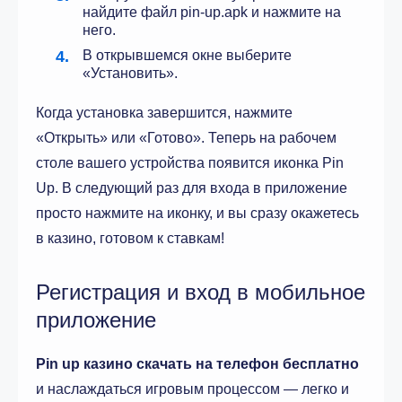
найдите файл pin-up.apk и нажмите на
него.
В открывшемся окне выберите
«Установить».
Когда установка завершится, нажмите
«Открыть» или «Готово». Теперь на рабочем
столе вашего устройства появится иконка Pin
Up. В следующий раз для входа в приложение
просто нажмите на иконку, и вы сразу окажетесь
в казино, готовом к ставкам!
Регистрация и вход в мобильное
приложение
Pin up казино скачать на телефон бесплатно
и наслаждаться игровым процессом — легко и