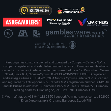
Pin-up-games.com.ua is owned and operated by Company Carletta N.V., a
company registered and established under the laws of Curacao and its wholly
owned subsidiaries, Carletta Limited, registered address 12, Dimostheni Severi
Street, Suite 601, Nicosia-Cyprus, B.W.I. BLACK-WOOD LIMITED registered
address Agias Annas 6, Flat 201, 2054 Nicosia Cyprus Carletta N.V. is licensed
and regulated by Antillephone N.V. Carletta N.V.s registration number is 142346
and its Business address: E Commerce Park N.V., Heelsumstraat 51, Curacao
mailing address: Orionweg 5c, P.O. Box 3781, Curacao, D.W.I.
© Местный адрес: +38 044 112 58 55 |
support@pin-up-games.com.ua
| 02000
г. Киев, Украина, пр-т Степана Бандеры, 21, оф 788.