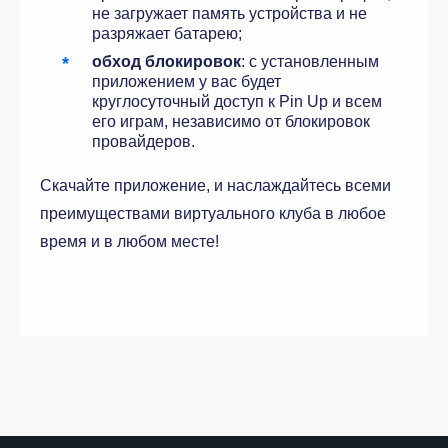
не загружает память устройства и не
разряжает батарею;
обход блокировок
: с установленным
приложением у вас будет
круглосуточный доступ к Pin Up и всем
его играм, независимо от блокировок
провайдеров.
Скачайте приложение, и наслаждайтесь всеми
преимуществами виртуального клуба в любое
время и в любом месте!