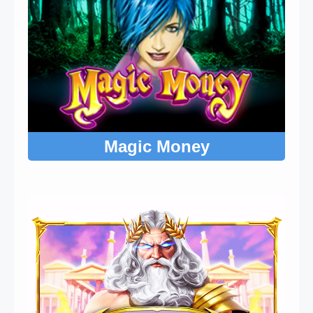
Magic Money