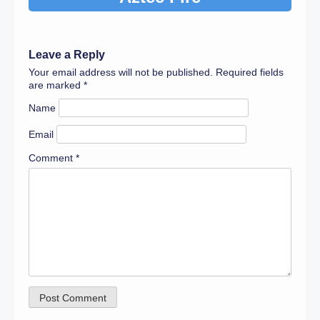
Leave a Reply
Your email address will not be published.
Required fields
are marked
*
Name
Email
Comment
*