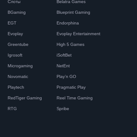
Слоты
Belatra Games
BGaming
Blueprint Gaming
EGT
Endorphina
Evoplay
Evoplay Entertainment
Greentube
High 5 Games
Igrosoft
iSoftBet
Microgaming
NetEnt
Novomatic
Play’n GO
Playtech
Pragmatic Play
RedTiger Gaming
Reel Time Gaming
RTG
Spribе